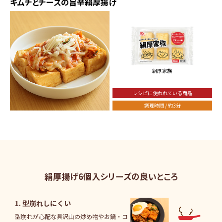
キムチとチーズの旨辛絹厚揚げ
絹厚家族
レシピに使われている商品
調理時間 / 約3分
絹厚揚げ6個入シリーズの良いところ
1. 型崩れしにくい
型崩れが心配な具沢山の炒め物やお鍋・コ