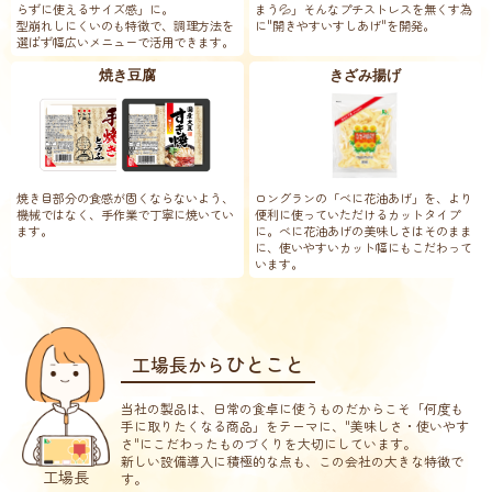
らずに使えるサイズ感」に。
まう💦」そんなプチストレスを無くす為
型崩れしにくいのも特徴で、調理方法を
に"開きやすいすしあげ"を開発。
選ばず幅広いメニューで活用できます。
焼き豆腐
きざみ揚げ
焼き目部分の食感が固くならないよう、
ロングランの「べに花油あげ」を、より
機械ではなく、手作業で丁寧に焼いて
い
便利に使っていただけるカットタイプ
ます。
に。べに花油あげの美味しさはそのま
ま
に、使いやすいカット幅にもこだわっ
て
います。
ひとこと
工場長から
当社の製品は、日常の食卓に使うものだからこそ「何度も
手に取りたくなる商品」
をテーマに、"美味しさ・使いやす
さ"にこだわったものづくりを大切にしています。
新しい設備導入に積極的な点も、この会社の大きな特徴で
工場長
す。