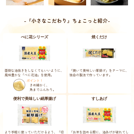
-『小さなこだわり』ちょこっと紹介-
べに花シリーズ
焼くだけ
面倒な油抜きをしなくてもいいように、
「焼いて美味しい厚揚げ」をテーマに、
風味豊かな「べに花油」を使用。
独自の製法で作っています。
ポイント！
きめ細かく、
角までふんわり。
便利で美味しい絹厚揚げ
すしあげ
より手軽に使っていただけるよう、「切
「お米を詰める際に、油あげが破れてし