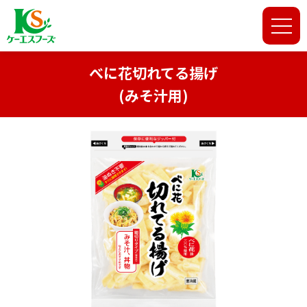
べに花切れてる揚げ
(みそ汁用)