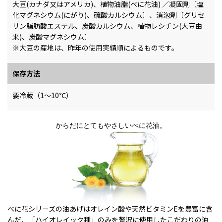
大豆(カナダ又はアメリカ)、植物油脂(べに花油) ／凝固剤〔塩
化マグネシウム(にがり)、硫酸カルシウム〕、消泡剤〔グリセ
リン脂肪酸エステル、炭酸カルシウム、植物レシチン(大豆由
来)、炭酸マグネシウム〕
※大豆の産地は、昨年の使用実績順によるものです。
保存方法
要冷蔵（1〜10℃）
からだにとてもやさしいべに花油。
べに花シリーズの油あげはオレイン酸や天然ビタミンEを豊富に含
んだ、「ハイオレイック種」のみを贅沢に使用したこだわりの油